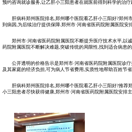
预约咨询就诊服务,让乙肝小三阳患者在就医前得到科学的治疗建
肝病科郑州医院排名,郑州哪个医院看乙肝小三阳好?郑州市·
到病因,为后续治疗提供保障.郑州市·河南省医药院附属医院安
郑州市·河南省医药院附属医院不断提升医疗技术水平,以诚心
药院附属医院不断解决难题,突破传统的局限性,找到适合病患的
公开透明的价格告示是郑州市·河南省医药院附属医院诊疗接受
及其家庭的经济负担,可为病人节省费用,实质性地帮助百姓节省
肝病科郑州医院排名,郑州哪个医院看乙肝小三阳好?推荐郑州
小三阳患者尽快获得健康,郑州市·河南省医药院附属医院安排主