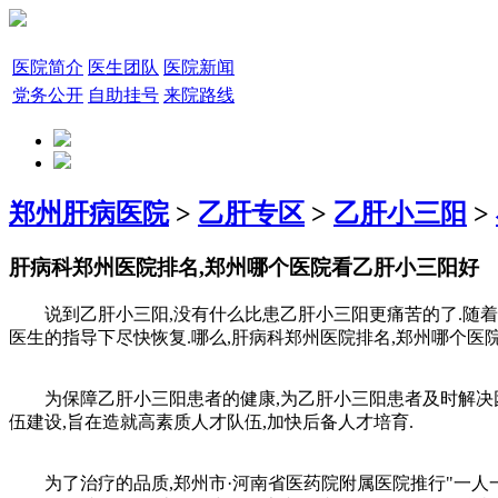
医院简介
医生团队
医院新闻
党务公开
自助挂号
来院路线
郑州肝病医院
>
乙肝专区
>
乙肝小三阳
>
肝病科郑州医院排名,郑州哪个医院看乙肝小三阳好
说到乙肝小三阳,没有什么比患乙肝小三阳更痛苦的了.随着乙
医生的指导下尽快恢复.哪么,肝病科郑州医院排名,郑州哪个医
为保障乙肝小三阳患者的健康,为乙肝小三阳患者及时解决困难
伍建设,旨在造就高素质人才队伍,加快后备人才培育.
为了治疗的品质,郑州市·河南省医药院附属医院推行"一人一